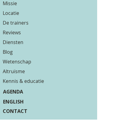
Missie
Locatie
De trainers
Reviews
Diensten
Blog
Wetenschap
Altruïsme
Kennis & educatie
AGENDA
ENGLISH
CONTACT
Je bent van harte welkom op onze
unieke monumentale locatie in