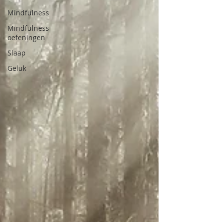
Mindfulness
Mindfulness
oefeningen
Slaap
Geluk