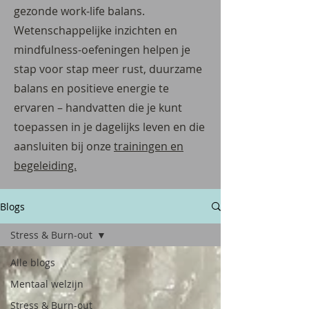
gezonde work-life balans.
Wetenschappelijke inzichten en
mindfulness-oefeningen helpen je
stap voor stap meer rust, duurzame
balans en positieve energie te
ervaren – handvatten die je kunt
toepassen in je dagelijks leven en die
aansluiten bij onze
trainingen en
begeleiding.
Blogs
Stress & Burn-out
Alle blogs
Mentaal welzijn
Stress & Burn-out