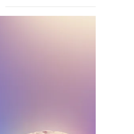
Materiële welvaart betekent niet per definitie
mentale welvaart. Kom meer te weten over de
Blauwe Zones en Bloeizones voor geluk.