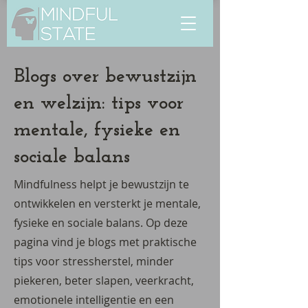
Blogs over bewustzijn
en welzijn: tips voor
mentale, fysieke en
sociale balans
Mindfulness helpt je bewustzijn te
ontwikkelen en versterkt je mentale,
fysieke en sociale balans. Op deze
pagina vind je blogs met praktische
tips voor stressherstel, minder
piekeren, beter slapen, veerkracht,
emotionele intelligentie en een