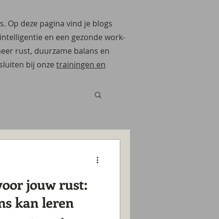
ns. Op deze pagina vind je blogs
intelligentie en een gezonde work-
meer rust, duurzame balans en
sluiten bij onze
trainingen en
oor jouw rust:
ns kan leren