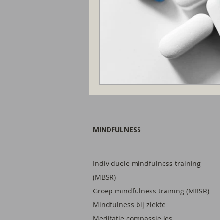
MINDFULNESS
Individuele mindfulness training
(MBSR)
Groep mindfulness training (MBSR)
Mindfulness bij ziekte
Meditatie compassie les